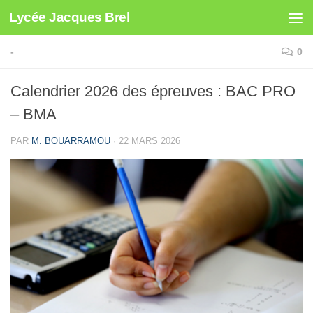
Lycée Jacques Brel
Skip to content
-
0
Calendrier 2026 des épreuves : BAC PRO
– BMA
PAR
M. BOUARRAMOU
·
22 MARS 2026