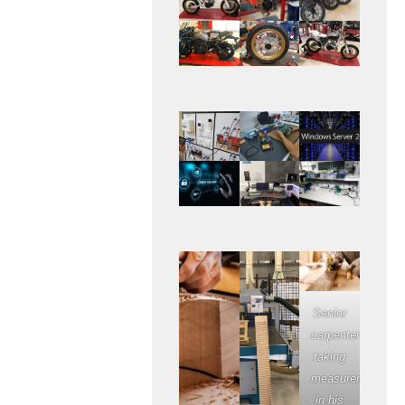
Senior
carpenter
taking
measurement
in his