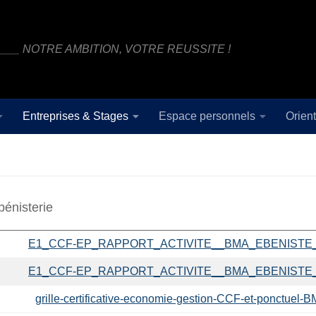
___ NOTRE AMBITION, VOTRE REUSSITE !
Entreprises & Stages
Espace personnels
Orien
énisterie
E1_CCF-EP_RAPPORT_ACTIVITE__BMA_EBENISTE
E1_CCF-EP_RAPPORT_ACTIVITE__BMA_EBENISTE
grille-certificative-economie-gestion-CCF-et-ponctuel-