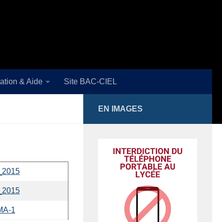
tation & Aide
Site BAC-CIEL
EN IMAGES
_2015
_2015
BMA-1