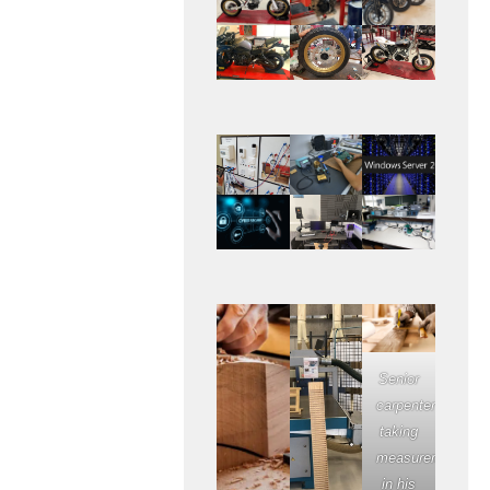
Senior
carpenter
taking
measurement
in his