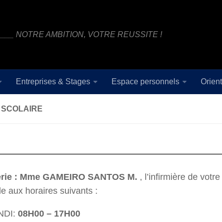
___ NOTRE AMBITION, VOTRE REUSSITE !
Entreprises & Stages
Espace personnels
Orien
 SCOLAIRE
merie : Mme GAMEIRO SANTOS M.
, l’infirmière de votr
le aux horaires suivants :
NDI:
08H00 – 17H00