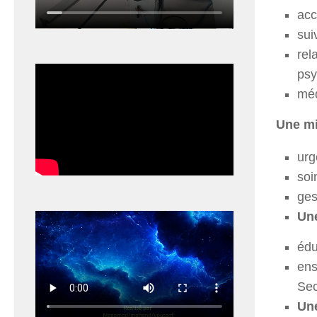
acc
sui
rel
psy
méd
Une mi
urg
soi
ges
Une
édu
ens
Sec
Une