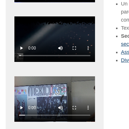
Un 
par
con
Tex
Sec
sec
Ass
Div