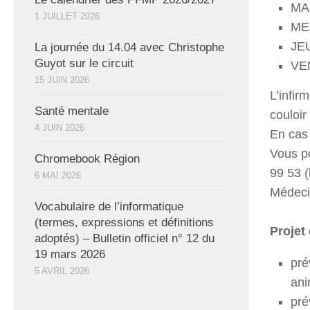
MA
1 JUILLET 2026
ME
JE
La journée du 14.04 avec Christophe
Guyot sur le circuit
VE
15 JUIN 2026
L’infir
Santé mentale
couloir
4 JUIN 2026
En cas 
Vous po
Chromebook Région
99 53 (
6 MAI 2026
Médecin
Vocabulaire de l’informatique
(termes, expressions et définitions
Projet
adoptés) – Bulletin officiel n° 12 du
19 mars 2026
pré
5 AVRIL 2026
ani
pré