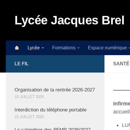
Skip to content
Lycée Jacques Brel
Lycée
Formations
Espace numérique
LE FIL
SANTÉ
Organisation de la rentrée 2026-2027
15 JUILLET 2026
Infir
Interdiction du téléphone portable
accueil
15 JUILLET 2026
LU
Le calendrier des PFMP 2026/2027