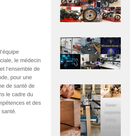
 l’équipe
ociale, le médecin
 et l’ensemble de
nde, pour une
ème de santé de
ns le cadre du
ompétences et des
Senior
 santé.
carpenter
taking
measurement
in his