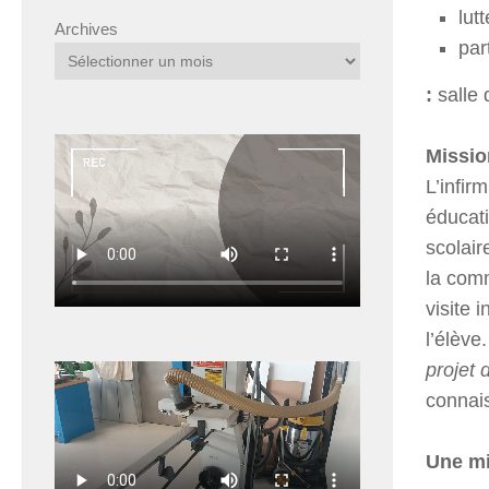
lut
Archives
par
:
salle 
Missio
L’infir
éducati
scolair
la comm
visite 
l’élève
projet 
connais
Une mi