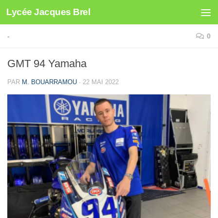
Lycée Jacques Brel
Skip to content
-
0
GMT 94 Yamaha
PAR
M. BOUARRAMOU
·
22 MAI 2022