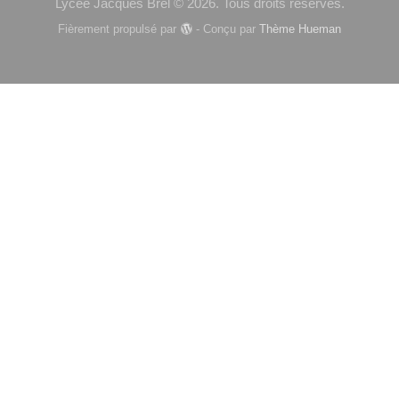
Lycée Jacques Brel © 2026. Tous droits réservés.
Fièrement propulsé par
- Conçu par
Thème Hueman